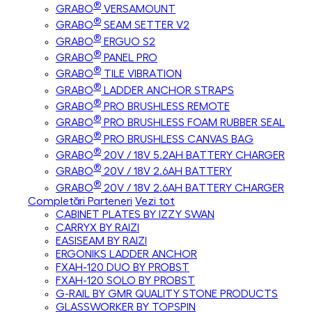
®
GRABO
VERSAMOUNT
®
GRABO
SEAM SETTER V2
®
GRABO
ERGUO S2
®
GRABO
PANEL PRO
®
GRABO
TILE VIBRATION
®
GRABO
LADDER ANCHOR STRAPS
®
GRABO
PRO BRUSHLESS REMOTE
®
GRABO
PRO BRUSHLESS FOAM RUBBER SEAL
®
GRABO
PRO BRUSHLESS CANVAS BAG
®
GRABO
20V / 18V 5.2AH BATTERY CHARGER
®
GRABO
20V / 18V 2.6AH BATTERY
®
GRABO
20V / 18V 2.6AH BATTERY CHARGER
Completări Parteneri
Vezi tot
CABINET PLATES BY IZZY SWAN
CARRYX BY RAIZI
EASISEAM BY RAIZI
ERGONIKS LADDER ANCHOR
FXAH-120 DUO BY PROBST
FXAH-120 SOLO BY PROBST
G-RAIL BY GMR QUALITY STONE PRODUCTS
GLASSWORKER BY TOPSPIN