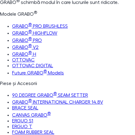
®
GRABO
schimbă modul în care lucrurile sunt ridicate.
®
Modele GRABO
®
GRABO
PRO BRUSHLESS
®
GRABO
HIGHFLOW
®
GRABO
PRO
®
GRABO
V2
®
GRABO
H
OTTOVAC
OTTOVAC DIGITAL
®
Future GRABO
Models
Piese și Accesorii
®
90 DEGREE GRABO
SEAM SETTER
®
GRABO
INTERNATIONAL CHARGER 14.8V
BRACE SEAL
®
CANVAS GRABO
ERGUO S1
ERGUO T
FOAM RUBBER SEAL