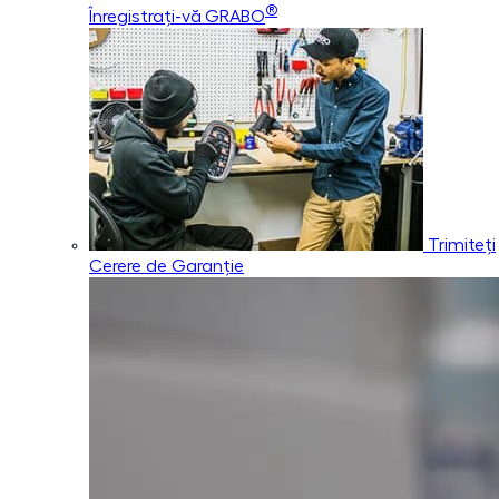
®
Înregistrați-vă GRABO
Trimiteți
Cerere de Garanție