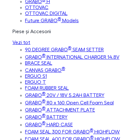
GRABO
H
OTTOVAC
OTTOVAC DIGITAL
®
Future GRABO
Models
Piese și Accesorii
Vezi tot
®
90 DEGREE GRABO
SEAM SETTER
®
GRABO
INTERNATIONAL CHARGER 14.8V
BRACE SEAL
®
CANVAS GRABO
ERGUO S1
ERGUO T
FOAM RUBBER SEAL
®
GRABO
20V / 18V 5.2AH BATTERY
®
GRABO
80 x 160 Open Cell Foam Seal
®
GRABO
ATTACHMENT PLATE
®
GRABO
BATTERY
®
GRABO
HARD CASE
®
FOAM SEAL 300 FOR GRABO
HIGHFLOW
®
FOAM SEAL 400 FOR GRABO
HIGHFLOW