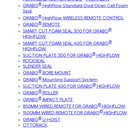
®
GRABO
HighFlow Standard Oval Open Cell Foam
Seal
®
GRABO
HighFlow WIRELESS REMOTE CONTROL
®
GRABO
REMOTE
®
SMART CUT FOAM SEAL 300 FOR GRABO
HIGHFLOW
®
SMART CUT FOAM SEAL 400 FOR GRABO
HIGHFLOW
®
SUCTION PLATE 300 FOR GRABO
HIGHFLOW
ROCKSEAL
SLENDER SEAL
®
GRABO
BORE MOUNT
®
GRABO
Mounting Support System
®
SUCTION PLATE 400 FOR GRABO
HIGHFLOW
®
GRABO
ROLLER
®
GRABO
IMPACT PLATE
®
850MM WIRED REMOTE FOR GRABO
HIGHFLOW
®
1500MM WIRED REMOTE FOR GRABO
HIGHFLOW
®
GRABO
U-HOIST
OTTORACK