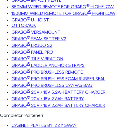
GRABO
IMPACT PLATE
®
850MM WIRED REMOTE FOR GRABO
HIGHFLOW
®
1500MM WIRED REMOTE FOR GRABO
HIGHFLOW
®
GRABO
U-HOIST
OTTORACK
®
GRABO
VERSAMOUNT
®
GRABO
SEAM SETTER V2
®
GRABO
ERGUO S2
®
GRABO
PANEL PRO
®
GRABO
TILE VIBRATION
®
GRABO
LADDER ANCHOR STRAPS
®
GRABO
PRO BRUSHLESS REMOTE
®
GRABO
PRO BRUSHLESS FOAM RUBBER SEAL
®
GRABO
PRO BRUSHLESS CANVAS BAG
®
GRABO
20V / 18V 5.2AH BATTERY CHARGER
®
GRABO
20V / 18V 2.6AH BATTERY
®
GRABO
20V / 18V 2.6AH BATTERY CHARGER
Completări Parteneri
CABINET PLATES BY IZZY SWAN