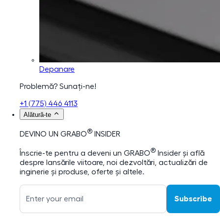
Depanare
Problemă? Sunați-ne!
+1 (775) 446 4113
Alătură-te
®
DEVINO UN GRABO
INSIDER
®
Înscrie-te pentru a deveni un GRABO
Insider și află
despre lansările viitoare, noi dezvoltări, actualizări de
inginerie și produse, oferte și altele.
Subscribe