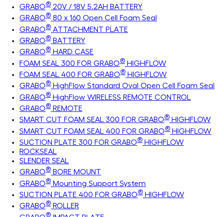
®
GRABO
20V / 18V 5.2AH BATTERY
®
GRABO
80 x 160 Open Cell Foam Seal
®
GRABO
ATTACHMENT PLATE
®
GRABO
BATTERY
®
GRABO
HARD CASE
®
FOAM SEAL 300 FOR GRABO
HIGHFLOW
®
FOAM SEAL 400 FOR GRABO
HIGHFLOW
®
GRABO
HighFlow Standard Oval Open Cell Foam Seal
®
GRABO
HighFlow WIRELESS REMOTE CONTROL
®
GRABO
REMOTE
®
SMART CUT FOAM SEAL 300 FOR GRABO
HIGHFLOW
®
SMART CUT FOAM SEAL 400 FOR GRABO
HIGHFLOW
®
SUCTION PLATE 300 FOR GRABO
HIGHFLOW
ROCKSEAL
SLENDER SEAL
®
GRABO
BORE MOUNT
®
GRABO
Mounting Support System
®
SUCTION PLATE 400 FOR GRABO
HIGHFLOW
®
GRABO
ROLLER
®