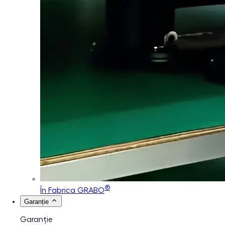
®
În Fabrica GRABO
Garanție
Garanție