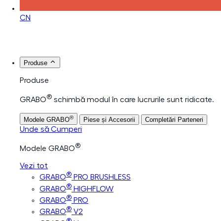
CN
Produse
Produse
®
GRABO
schimbă modul în care lucrurile sunt ridicate.
®
Modele GRABO
Piese și Accesorii
Completări Parteneri
Unde să Cumperi
®
Modele GRABO
Vezi tot
®
GRABO
PRO BRUSHLESS
®
GRABO
HIGHFLOW
®
GRABO
PRO
®
GRABO
V2
®